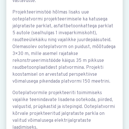
vastavusse.
Projekteerimistöö hõlmas lisaks uue
ooteplatvormi projekteerimisele ka katusega
jalgrataste parklat, asfaltbetoonkattega parklat
5 autole (sealhulgas 1 invaparkimiskoht),
raudteeülekäiku ning vajalikke juurdepääsuteid.
Olemasolev ooteplatvorm on puidust, mõõtudega
3×30 m, mille asemel rajatakse
rekonstrueerimistööde käigus 35 m pikkuse
raudbetoonplaatidest platvormina. Projekti
koostamisel on arvestatud perspektiivse
võimalusega pikendada platvormi 150 meetrini.
Ooteplatvormile projekteeriti toimimiseks
vajalike teenindavate lisadena
ootekoda, piirded,
valgustid, prügikastid ja istepingid. Ooteplatvormi
kõrvale projekteeritud jalgrataste parkla on
valitud võimalusega elektrijalgrataste
laadimiseks.