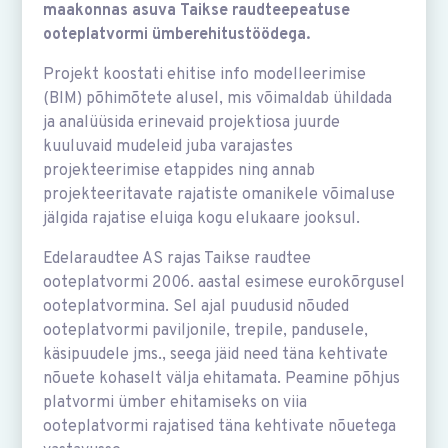
maakonnas asuva Taikse raudteepeatuse
ooteplatvormi ümberehitustöödega.
Projekt koostati ehitise info modelleerimise
(BIM) põhimõtete alusel, mis võimaldab ühildada
ja analüüsida erinevaid projektiosa juurde
kuuluvaid mudeleid juba varajastes
projekteerimise etappides ning annab
projekteeritavate rajatiste omanikele võimaluse
jälgida rajatise eluiga kogu elukaare jooksul.
Edelaraudtee AS rajas Taikse raudtee
ooteplatvormi 2006. aastal esimese eurokõrgusel
ooteplatvormina. Sel ajal puudusid nõuded
ooteplatvormi paviljonile, trepile, pandusele,
käsipuudele jms., seega jäid need täna kehtivate
nõuete kohaselt välja ehitamata. Peamine põhjus
platvormi ümber ehitamiseks on viia
ooteplatvormi rajatised täna kehtivate nõuetega