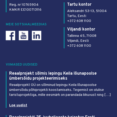
Tartu kontor
Reg. nr 10765904
KMKR EE100713116
Aleksandri 53-13, 51004
Tartu, Eesti
+372 608 1100
MEIE SOTSIAALMEEDIAS
Viljandi kontor
Tallinna 45, 71008
Viljandi, Eesti
+372 608 1100
VIIMASED UUDISED
Reaalprojekt sõlmis lepingu Keila lõunapoolse
ümbersõidu projekteerimiseks
Reaalprojekt OÜ on sõlminud lepingu Keila lõunapoolse
ümbersõidu põhiprojekti koostamiseks. Tegemist on olulise
taristuprojektiga, mille eesmärk on parandada liikuvust ning […]
Loe uudist