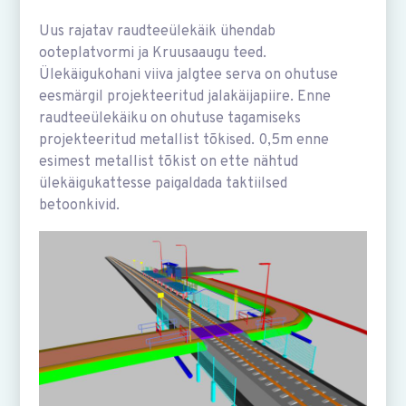
Uus rajatav raudteeülekäik ühendab
ooteplatvormi ja Kruusaaugu teed.
Ülekäigukohani viiva jalgtee serva on ohutuse
eesmärgil projekteeritud jalakäijapiire. Enne
raudteeülekäiku on ohutuse tagamiseks
projekteeritud metallist tõkised. 0,5m enne
esimest metallist tõkist on ette nähtud
ülekäigukattesse paigaldada taktiilsed
betoonkivid.