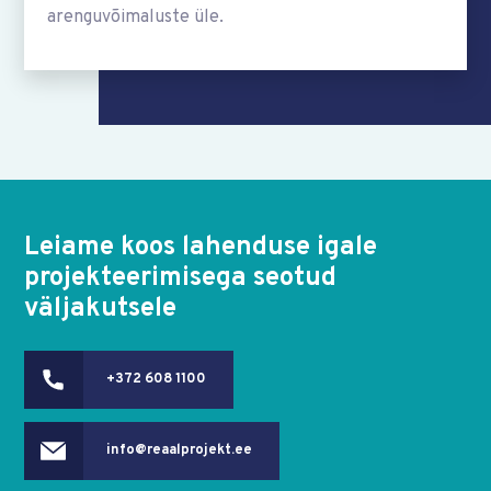
arenguvõimaluste üle.
Leiame koos lahenduse igale
projekteerimisega seotud
väljakutsele
+372 608 1100
info@reaalprojekt.ee