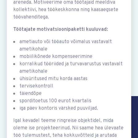
areneda. Motiveerime oma töötajaid meeldiva
kollektiivi, hea töökeskkonna ning kaasaegsete
Koostöö ja kliendid
töövahenditega.
Töötajate motivatsioonipaketti kuuluvad:
ametiauto või tööauto võimalus vastavalt
ametikohale
mobiilikõnede kompenseerimine
korralikud tööriided ja turvavarustus vastavalt
ametikohale
ühisüritused mitu korda aastas
tervisekontroll
täiendõpe
sporditoetus 100 eurot kvartalis
iga päev kontoris värsked puuviljad.
Igal kevadel teeme ringreise objektidel, mida
oleme ise projekteerinud. Nii saame hea ülevaate
töö tulemustest, teha kokkuvõtteid ja arutada