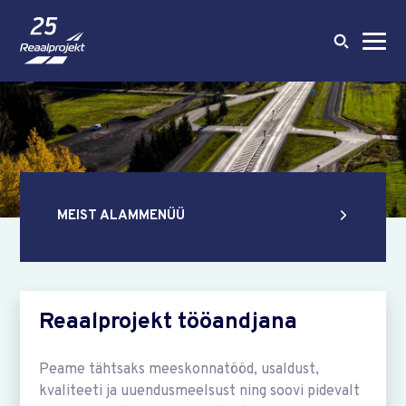
MEIST
ALAMMENÜÜ
Ettevõttest
Litsentsid ja tegevusload
Reaalprojekt tööandjana
Põhiväärtused
Töövahendid
Peame tähtsaks meeskonnatööd, usaldust,
kvaliteeti ja uuendusmeelsust ning soovi pidevalt
Reaalprojekt tööandjana