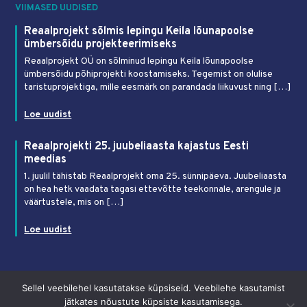
VIIMASED UUDISED
Reaalprojekt sõlmis lepingu Keila lõunapoolse
ümbersõidu projekteerimiseks
Reaalprojekt OÜ on sõlminud lepingu Keila lõunapoolse
ümbersõidu põhiprojekti koostamiseks. Tegemist on olulise
taristuprojektiga, mille eesmärk on parandada liikuvust ning […]
Loe uudist
Reaalprojekti 25. juubeliaasta kajastus Eesti
meedias
1. juulil tähistab Reaalprojekt oma 25. sünnipäeva. Juubeliaasta
on hea hetk vaadata tagasi ettevõtte teekonnale, arengule ja
väärtustele, mis on […]
Loe uudist
Sellel veebilehel kasutatakse küpsiseid. Veebilehe kasutamist
Privaatsus- ja kasutustingimused
jätkates nõustute küpsiste kasutamisega.